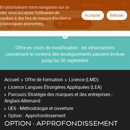
Aller à
En poursuivant votre navigation sur ce
site, vous acceptez l'utilisation de
Accepter
Refuser
cookies à des fins de mesure d'audience
Se connecter
(statistiques anonymes).
Offre en cours de modification : les informations
concernant le contenu des enseignements peuvent évoluer
jusqu’au 30 septembre
Accueil
Offre de formation
Licence (LMD)
Licence Langues Étrangères Appliquées (LEA)
Parcours Stratégie des marques et des entreprises -
Anglais-Allemand
UE6 - Méthodologie et ouverture
Option : Approfondissement
OPTION : APPROFONDISSEMENT