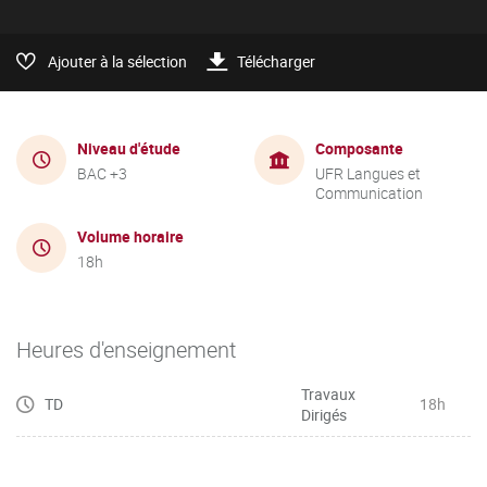
Ajouter à la sélection
Télécharger
Niveau d'étude
Composante
BAC +3
UFR Langues et
Communication
Volume horaire
18h
Heures d'enseignement
Travaux
TD
18h
Dirigés