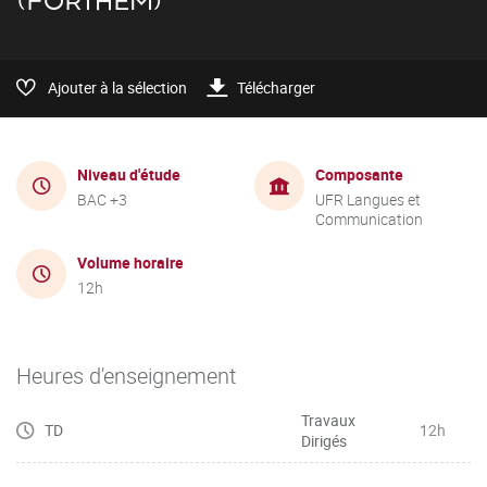
(FORTHEM)
Ajouter à la sélection
Télécharger
Niveau d'étude
Composante
BAC +3
UFR Langues et
Communication
Volume horaire
12h
Heures d'enseignement
Travaux
TD
12h
Dirigés