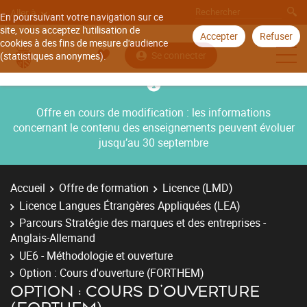
Aller à
En poursuivant votre navigation sur ce
site, vous acceptez l'utilisation de
Accepter
Refuser
cookies à des fins de mesure d'audience
Se connecter
(statistiques anonymes).
Offre en cours de modification : les informations
concernant le contenu des enseignements peuvent évoluer
jusqu’au 30 septembre
Accueil
Offre de formation
Licence (LMD)
Licence Langues Étrangères Appliquées (LEA)
Parcours Stratégie des marques et des entreprises -
Anglais-Allemand
UE6 - Méthodologie et ouverture
Option : Cours d'ouverture (FORTHEM)
OPTION : COURS D'OUVERTURE