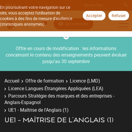
Aller à
En poursuivant votre navigation sur ce
site, vous acceptez l'utilisation de
Accepter
Refuser
cookies à des fins de mesure d'audience
Se connecter
(statistiques anonymes).
Offre en cours de modification : les informations
concernant le contenu des enseignements peuvent évoluer
jusqu’au 30 septembre
Accueil
Offre de formation
Licence (LMD)
Licence Langues Étrangères Appliquées (LEA)
Parcours Stratégie des marques et des entreprises -
Anglais-Espagnol
UE1 - Maîtrise de l'Anglais (1)
UE1 - MAÎTRISE DE L'ANGLAIS (1)