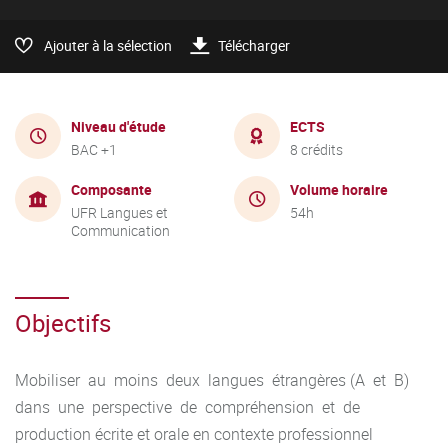
Ajouter à la sélection
Télécharger
Niveau d'étude
ECTS
BAC +1
8 crédits
Composante
Volume horaire
UFR Langues et
54h
Communication
Objectifs
Mobiliser au moins deux langues étrangères (A et B)
dans une perspective de compréhension et de
production écrite et orale en contexte professionnel