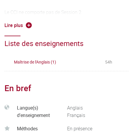
Le CCI ne comporte pas de Session 2.
Lire plus
Deux TD constituent principalement l'UE1. La moyenne de
l'UE1 est calculée à partir de la moyenne de chaque TD.
Liste des enseignements
Une modulation de la moyenne est effectuée pour tenir
compte de la participation et la performance en TP
d'expression orale.
Maîtrise de l'Anglais (1)
54h
En bref
Langue(s)
Anglais
d'enseignement
Français
Méthodes
En présence