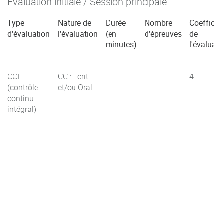
Évaluation initiale / Session principale
Type
Nature de
Durée
Nombre
Coefficie
d'évaluation
l'évaluation
(en
d'épreuves
de
minutes)
l'évaluat
CCI
CC : Ecrit
4
(contrôle
et/ou Oral
continu
intégral)