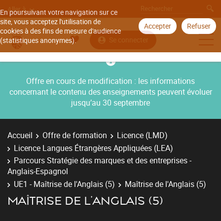
Aller à
En poursuivant votre navigation sur ce
site, vous acceptez l'utilisation de
Accepter
Refuser
cookies à des fins de mesure d'audience
Se connecter
(statistiques anonymes).
Offre en cours de modification : les informations
concernant le contenu des enseignements peuvent évoluer
jusqu’au 30 septembre
Accueil
Offre de formation
Licence (LMD)
Licence Langues Étrangères Appliquées (LEA)
Parcours Stratégie des marques et des entreprises -
Anglais-Espagnol
UE1 - Maîtrise de l'Anglais (5)
Maîtrise de l'Anglais (5)
MAÎTRISE DE L'ANGLAIS (5)