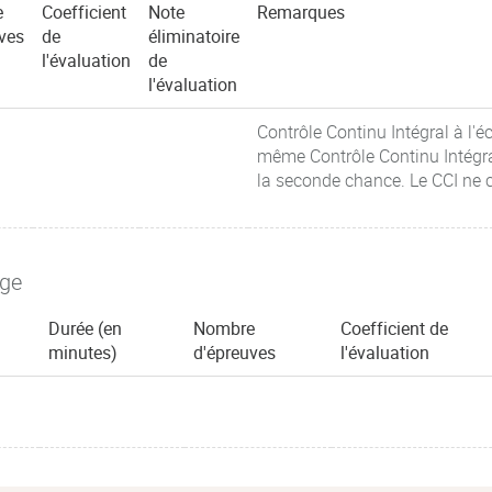
e
Coefficient
Note
Remarques
ves
de
éliminatoire
l'évaluation
de
l'évaluation
Contrôle Continu Intégral à l'é
même Contrôle Continu Intégr
la seconde chance. Le CCI ne 
age
Durée (en
Nombre
Coefficient de
minutes)
d'épreuves
l'évaluation