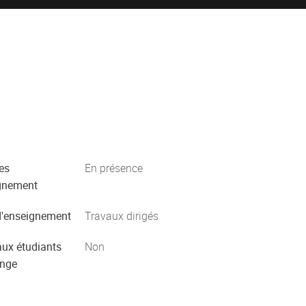
es
En présence
gnement
'enseignement
Travaux dirigés
aux étudiants
Non
ange