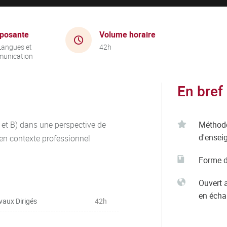
posante
Volume horaire
Langues et
42h
unication
En bref
 et B) dans une perspective de
Méthod
d'ensei
 en contexte professionnel
Forme d
Ouvert 
en éch
vaux Dirigés
42h