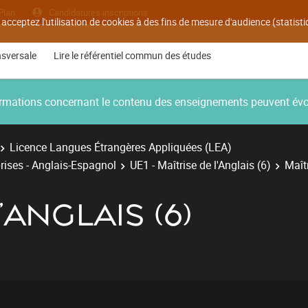
Plan
Candidatures inscriptions
 acceptez l'utilisation de cookies à des fins de mesure d'audience (statis
nsversale
Lire le référentiel commun des études
nformations concernant le contenu des enseignements peuvent év
Licence Langues Étrangères Appliquées (LEA)
rises - Anglais-Espagnol
UE1 - Maîtrise de l'Anglais (6)
Maîtr
'ANGLAIS (6)