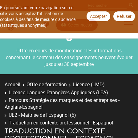
Aller à
En poursuivant votre navigation sur ce
site, vous acceptez l'utilisation de
Accepter
Refuser
cookies à des fins de mesure d'audience
Se connecter
(statistiques anonymes).
Offre en cours de modification : les informations
concernant le contenu des enseignements peuvent évoluer
jusqu’au 30 septembre
Accueil
Offre de formation
Licence (LMD)
Licence Langues Étrangères Appliquées (LEA)
Parcours Stratégie des marques et des entreprises -
Anglais-Espagnol
UE2 - Maîtrise de l'Espagnol (5)
Traduction en contexte professionnel - Espagnol
TRADUCTION EN CONTEXTE