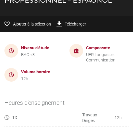
PROFESSIONNEL - ESPAGNOL
Ajouter à la sélection
Télécharger
Niveau d'étude
Composante
BAC +3
UFR Langues et
Communication
Volume horaire
12h
Heures d'enseignement
Travaux
TD
12h
Dirigés