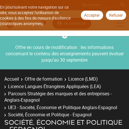
Aller à
En poursuivant votre navigation sur ce
site, vous acceptez l'utilisation de
Accepter
Refuser
cookies à des fins de mesure d'audience
Se connecter
(statistiques anonymes).
Offre en cours de modification : les informations
concernant le contenu des enseignements peuvent évoluer
jusqu’au 30 septembre
Accueil
Offre de formation
Licence (LMD)
Licence Langues Étrangères Appliquées (LEA)
Parcours Stratégie des marques et des entreprises -
Anglais-Espagnol
UE3 - Société, Économie et Politique Anglais-Espagnol
Société, Économie et Politique - Espagnol
SOCIÉTÉ, ÉCONOMIE ET POLITIQUE