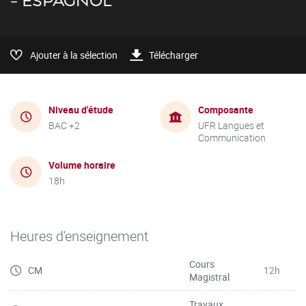
- ESPAGNOL
Ajouter à la sélection
Télécharger
Niveau d'étude
Composante
BAC +2
UFR Langues et
Communication
Volume horaire
18h
Heures d'enseignement
Cours
CM
12h
Magistral
Travaux