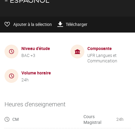
- ESPAGNOL
Ajouter à la sélection
Télécharger
Niveau d'étude
Composante
BAC +3
UFR Langues et
Communication
Volume horaire
24h
Heures d'enseignement
Cours
CM
24h
Magistral