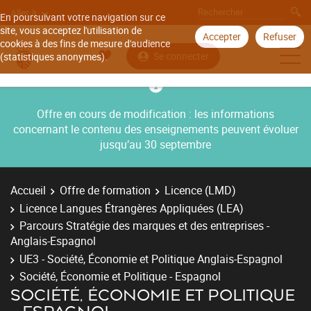
Aller à
En poursuivant votre navigation sur ce
site, vous acceptez l'utilisation de
Accepter
Refuser
cookies à des fins de mesure d'audience
Se connecter
(statistiques anonymes).
Offre en cours de modification : les informations
concernant le contenu des enseignements peuvent évoluer
jusqu’au 30 septembre
Accueil
Offre de formation
Licence (LMD)
Licence Langues Étrangères Appliquées (LEA)
Parcours Stratégie des marques et des entreprises -
Anglais-Espagnol
UE3 - Société, Économie et Politique Anglais-Espagnol
Société, Économie et Politique - Espagnol
SOCIÉTÉ, ÉCONOMIE ET POLITIQUE