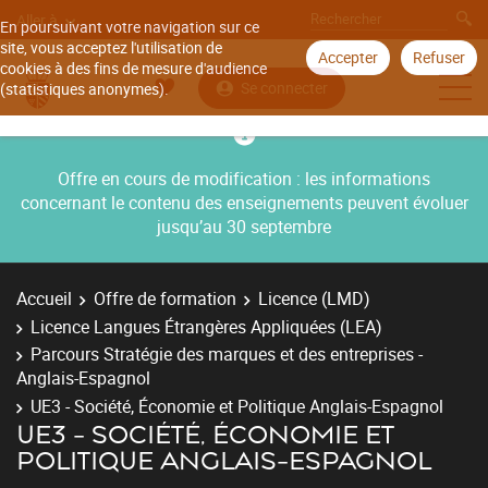
Aller à
En poursuivant votre navigation sur ce
site, vous acceptez l'utilisation de
Accepter
Refuser
cookies à des fins de mesure d'audience
Se connecter
(statistiques anonymes).
Offre en cours de modification : les informations
concernant le contenu des enseignements peuvent évoluer
jusqu’au 30 septembre
Accueil
Offre de formation
Licence (LMD)
Licence Langues Étrangères Appliquées (LEA)
Parcours Stratégie des marques et des entreprises -
Anglais-Espagnol
UE3 - Société, Économie et Politique Anglais-Espagnol
UE3 - SOCIÉTÉ, ÉCONOMIE ET
POLITIQUE ANGLAIS-ESPAGNOL