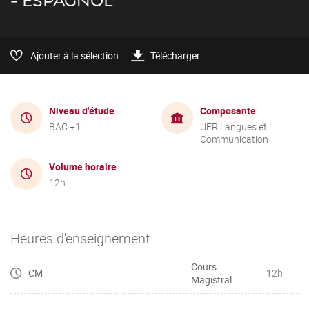
- ESPAGNOL
Ajouter à la sélection
Télécharger
Niveau d'étude
Composante
BAC +1
UFR Langues et
Communication
Volume horaire
12h
Heures d'enseignement
Cours
CM
12h
Magistral