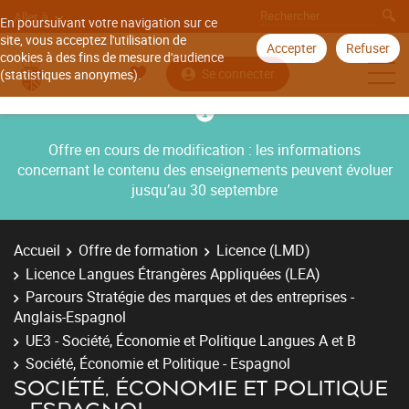
Aller à
En poursuivant votre navigation sur ce
site, vous acceptez l'utilisation de
Accepter
Refuser
cookies à des fins de mesure d'audience
Se connecter
(statistiques anonymes).
Offre en cours de modification : les informations
concernant le contenu des enseignements peuvent évoluer
jusqu’au 30 septembre
Accueil
Offre de formation
Licence (LMD)
Licence Langues Étrangères Appliquées (LEA)
Parcours Stratégie des marques et des entreprises -
Anglais-Espagnol
UE3 - Société, Économie et Politique Langues A et B
Société, Économie et Politique - Espagnol
SOCIÉTÉ, ÉCONOMIE ET POLITIQUE