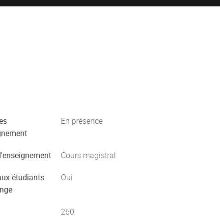
es
En présence
gnement
'enseignement
Cours magistral
aux étudiants
Oui
ange
260