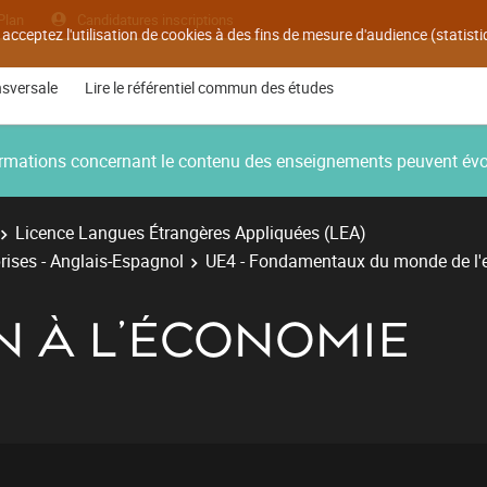
Plan
Candidatures inscriptions
 acceptez l'utilisation de cookies à des fins de mesure d'audience (statis
nsversale
Lire le référentiel commun des études
nformations concernant le contenu des enseignements peuvent év
Licence Langues Étrangères Appliquées (LEA)
rises - Anglais-Espagnol
UE4 - Fondamentaux du monde de l'e
N À L'ÉCONOMIE