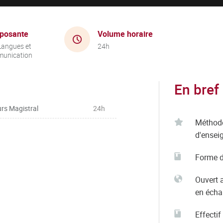
posante
Volume horaire
Langues et
24h
unication
En bref
rs Magistral
24h
Méthod
d'ensei
Forme d
Ouvert 
en éch
Effectif