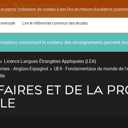
Plan
Candidatures inscriptions
 acceptez l'utilisation de cookies à des fins de mesure d'audience (statis
nsversale
Lire le référentiel commun des études
nformations concernant le contenu des enseignements peuvent év
Licence Langues Étrangères Appliquées (LEA)
rises - Anglais-Espagnol
UE4 - Fondamentaux du monde de l'e
lle
FAIRES ET DE LA P
LE