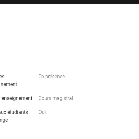
es
En présence
gnement
'enseignement
Cours magistral
aux étudiants
Oui
ange