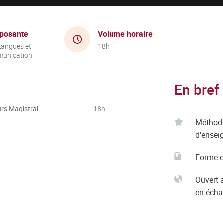
posante
Volume horaire
Langues et
18h
unication
En bref
rs Magistral
18h
Méthod
d'ensei
Forme d
Ouvert 
en éch