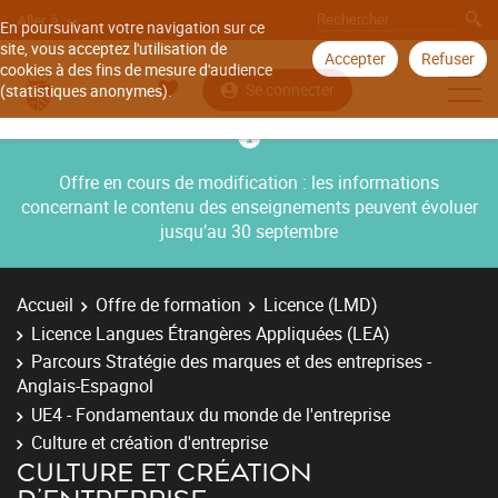
Aller à
En poursuivant votre navigation sur ce
site, vous acceptez l'utilisation de
Accepter
Refuser
cookies à des fins de mesure d'audience
Se connecter
(statistiques anonymes).
Offre en cours de modification : les informations
concernant le contenu des enseignements peuvent évoluer
jusqu’au 30 septembre
Accueil
Offre de formation
Licence (LMD)
Licence Langues Étrangères Appliquées (LEA)
Parcours Stratégie des marques et des entreprises -
Anglais-Espagnol
UE4 - Fondamentaux du monde de l'entreprise
Culture et création d'entreprise
CULTURE ET CRÉATION