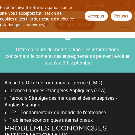
Aller à
En poursuivant votre navigation sur ce
site, vous acceptez l'utilisation de
Accepter
Refuser
cookies à des fins de mesure d'audience
Se connecter
(statistiques anonymes).
Offre en cours de modification : les informations
concernant le contenu des enseignements peuvent évoluer
jusqu’au 30 septembre
Accueil
Offre de formation
Licence (LMD)
Licence Langues Étrangères Appliquées (LEA)
Parcours Stratégie des marques et des entreprises -
Anglais-Espagnol
UE4 - Fondamentaux du monde de l'entreprise
Problèmes économiques internationaux
PROBLÈMES ÉCONOMIQUES