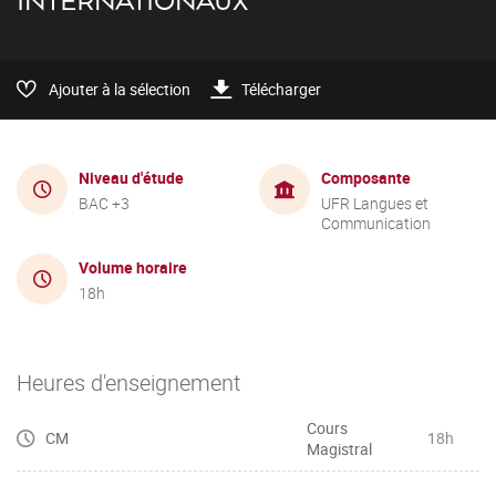
INTERNATIONAUX
Ajouter à la sélection
Télécharger
Niveau d'étude
Composante
BAC +3
UFR Langues et
Communication
Volume horaire
18h
Heures d'enseignement
Cours
CM
18h
Magistral