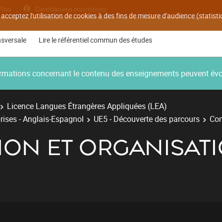
Plan
Candidatures inscriptions
 acceptez l'utilisation de cookies à des fins de mesure d'audience (statis
nsversale
Lire le référentiel commun des études
nformations concernant le contenu des enseignements peuvent év
Licence Langues Étrangères Appliquées (LEA)
rises - Anglais-Espagnol
UE5 - Découverte des parcours
Com
ON ET ORGANISATI