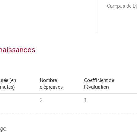
Campus de Di
nnaissances
urée (en
Nombre
Coefficient de
inutes)
d'épreuves
l'évaluation
2
1
age