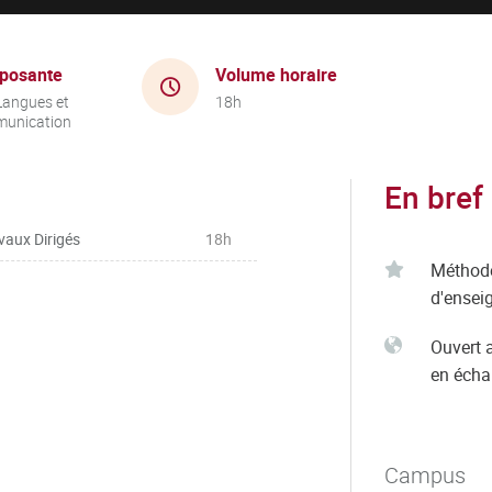
posante
Volume horaire
Langues et
18h
unication
En bref
vaux Dirigés
18h
Méthod
d'ensei
Ouvert 
en éch
Campus