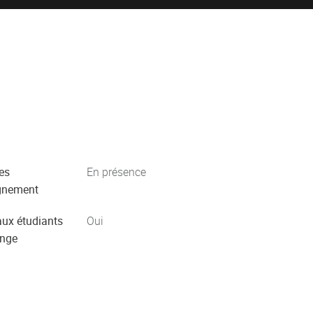
es
En présence
gnement
aux étudiants
Oui
ange