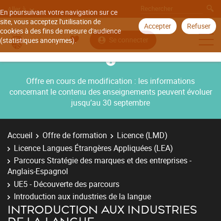
Aller à
En poursuivant votre navigation sur ce
site, vous acceptez l'utilisation de
Accepter
Refuser
cookies à des fins de mesure d'audience
Se connecter
(statistiques anonymes).
Offre en cours de modification : les informations
concernant le contenu des enseignements peuvent évoluer
jusqu’au 30 septembre
Accueil
Offre de formation
Licence (LMD)
Licence Langues Étrangères Appliquées (LEA)
Parcours Stratégie des marques et des entreprises -
Anglais-Espagnol
UE5 - Découverte des parcours
Introduction aux industries de la langue
INTRODUCTION AUX INDUSTRIES