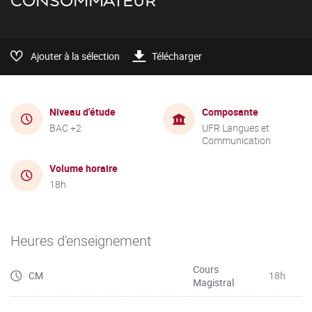
CONSOMMATEUR
Ajouter à la sélection
Télécharger
Niveau d'étude
Composante
BAC +2
UFR Langues et
Communication
Volume horaire
18h
Heures d'enseignement
Cours
CM
18h
Magistral