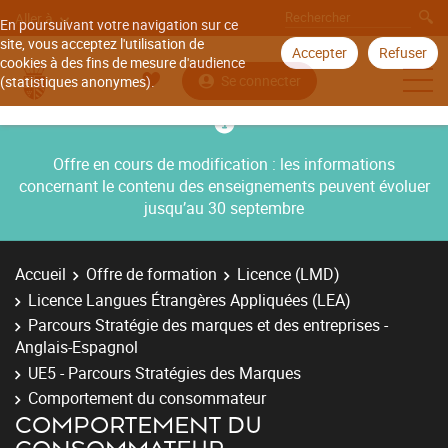
Aller à
En poursuivant votre navigation sur ce
site, vous acceptez l'utilisation de
Accepter
Refuser
cookies à des fins de mesure d'audience
Se connecter
(statistiques anonymes).
Offre en cours de modification : les informations
concernant le contenu des enseignements peuvent évoluer
jusqu’au 30 septembre
Accueil
Offre de formation
Licence (LMD)
Licence Langues Étrangères Appliquées (LEA)
Parcours Stratégie des marques et des entreprises -
Anglais-Espagnol
UE5 - Parcours Stratégies des Marques
Comportement du consommateur
COMPORTEMENT DU