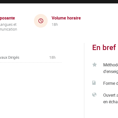
posante
Volume horaire
Langues et
18h
unication
En bref
vaux Dirigés
18h
Méthod
d'ensei
Forme d
Ouvert 
en éch