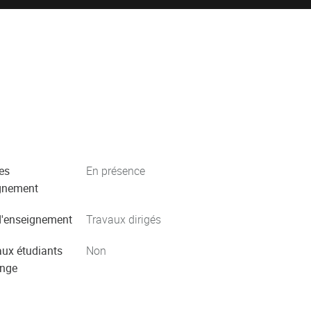
es
En présence
gnement
'enseignement
Travaux dirigés
aux étudiants
Non
ange