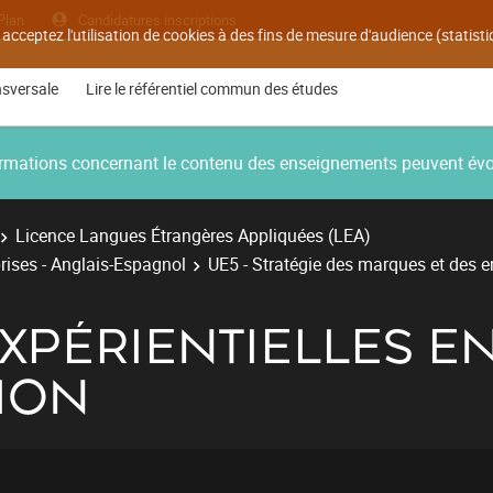
Plan
Candidatures inscriptions
 acceptez l'utilisation de cookies à des fins de mesure d'audience (statis
nsversale
Lire le référentiel commun des études
nformations concernant le contenu des enseignements peuvent év
Licence Langues Étrangères Appliquées (LEA)
rises - Anglais-Espagnol
UE5 - Stratégie des marques et des e
XPÉRIENTIELLES E
ION