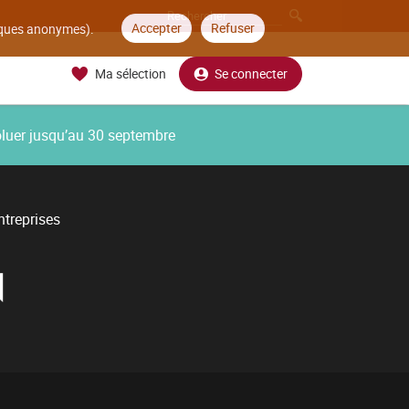
Accepter
Refuser
tiques anonymes).
Ma sélection
Se connecter
oluer jusqu’au 30 septembre
ntreprises
N