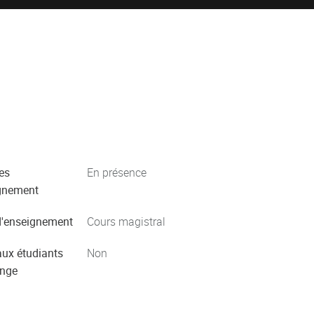
es
En présence
gnement
'enseignement
Cours magistral
aux étudiants
Non
ange