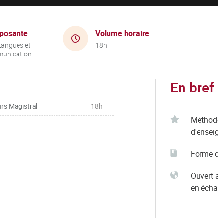
posante
Volume horaire
Langues et
18h
unication
En bref
rs Magistral
18h
Méthod
d'ensei
Forme d
Ouvert 
en éch