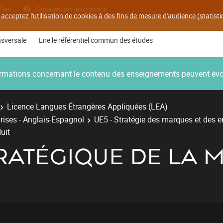
Plan
Candidatures inscriptions
 acceptez l'utilisation de cookies à des fins de mesure d'audience (statis
nsversale
Lire le référentiel commun des études
nformations concernant le contenu des enseignements peuvent év
Licence Langues Étrangères Appliquées (LEA)
rises - Anglais-Espagnol
UE5 - Stratégie des marques et des e
uit
RATÉGIQUE DE LA 