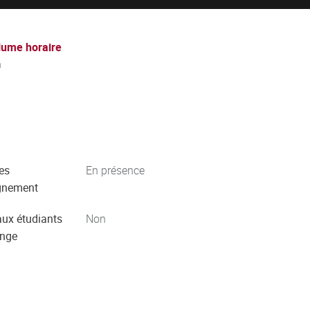
lume horaire
h
es
En présence
gnement
aux étudiants
Non
ange