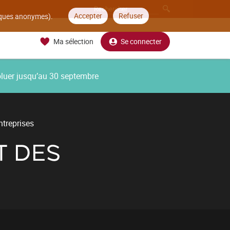
Accepter
Refuser
tiques anonymes).
Ma sélection
Se connecter
oluer jusqu’au 30 septembre
ntreprises
T DES