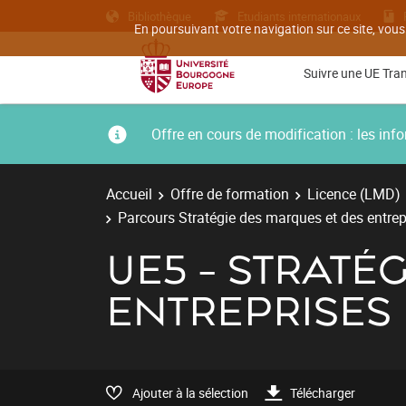
Bibliothèque
Etudiants internationaux
En poursuivant votre navigation sur ce site, vous
Suivre une UE Tra
Offre en cours de modification : les i
Accueil
Offre de formation
Licence (LMD)
Parcours Stratégie des marques et des entrep
UE5 - STRATÉ
ENTREPRISES
Ajouter à la sélection
Télécharger