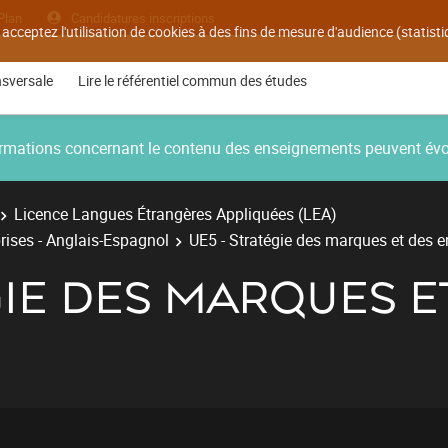
Plan
Candidatures inscriptions
 acceptez l'utilisation de cookies à des fins de mesure d'audience (statis
nsversale
Lire le référentiel commun des études
nformations concernant le contenu des enseignements peuvent év
Licence Langues Étrangères Appliquées (LEA)
rises - Anglais-Espagnol
UE5 - Stratégie des marques et des e
GIE DES MARQUES E