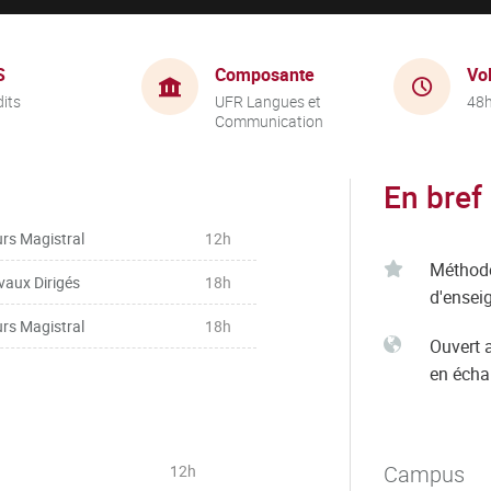
S
Composante
Vo
dits
UFR Langues et
48
Communication
En bref
rs Magistral
12h
Méthod
vaux Dirigés
18h
d'ensei
rs Magistral
18h
Ouvert 
en éch
Campus
12h