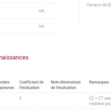
Campus de Di
18h
18h
nnaissances
ombre
Coefficient de
Note éliminatoire
Remarques
épreuves
l'évaluation
de l'évaluation
6
CC + CT selon
matières pou