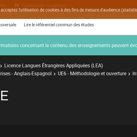
Plan
Candidatures inscriptions
 acceptez l'utilisation de cookies à des fins de mesure d'audience (statis
nsversale
Lire le référentiel commun des études
nformations concernant le contenu des enseignements peuvent év
Licence Langues Étrangères Appliquées (LEA)
rises - Anglais-Espagnol
UE6 - Méthodologie et ouverture
I
E