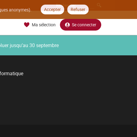
Accepter
Refuser
tiques anonymes).
Ma sélection
Se connecter
oluer jusqu’au 30 septembre
nformatique