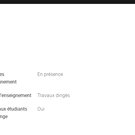
es
En présence
gnement
'enseignement
Travaux dirigés
aux étudiants
Oui
ange