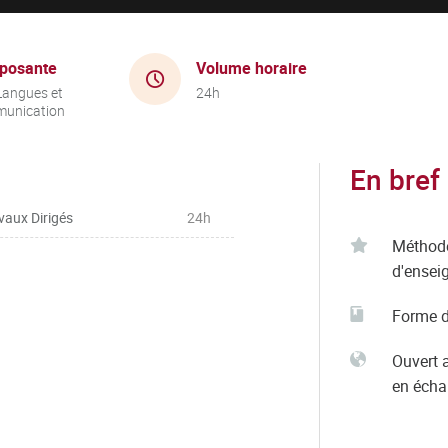
posante
Volume horaire
Langues et
24h
unication
En bref
vaux Dirigés
24h
Méthod
d'ensei
Forme d
Ouvert 
en éch