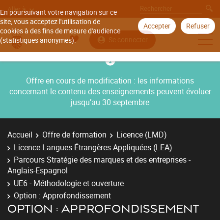
Aller à
En poursuivant votre navigation sur ce
site, vous acceptez l'utilisation de
Accepter
Refuser
cookies à des fins de mesure d'audience
Se connecter
(statistiques anonymes).
Offre en cours de modification : les informations
concernant le contenu des enseignements peuvent évoluer
jusqu’au 30 septembre
Accueil
Offre de formation
Licence (LMD)
Licence Langues Étrangères Appliquées (LEA)
Parcours Stratégie des marques et des entreprises -
Anglais-Espagnol
UE6 - Méthodologie et ouverture
Option : Approfondissement
OPTION : APPROFONDISSEMENT