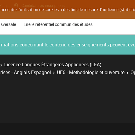
Plan
Candidatures inscriptions
 acceptez l'utilisation de cookies à des fins de mesure d'audience (statis
nsversale
Lire le référentiel commun des études
nformations concernant le contenu des enseignements peuvent év
Licence Langues Étrangères Appliquées (LEA)
rises - Anglais-Espagnol
UE6 - Méthodologie et ouverture
Op