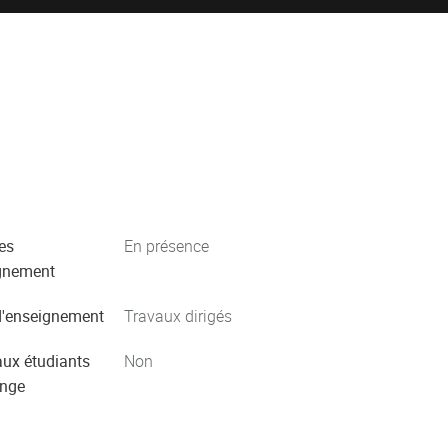
es
En présence
gnement
'enseignement
Travaux dirigés
aux étudiants
Non
ange