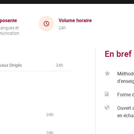
posante
Volume horaire
Langues et
24h
unication
En bref
vaux Dirigés
24h
Méthod
d'ensei
Forme d
Ouvert 
24h
en éch
24h