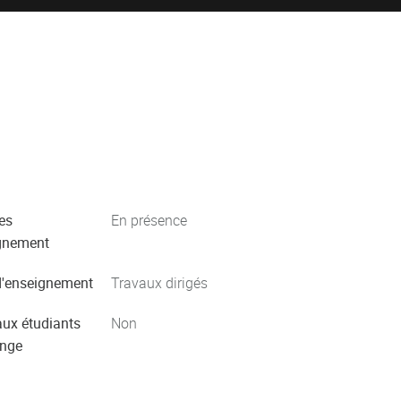
es
En présence
gnement
'enseignement
Travaux dirigés
aux étudiants
Non
ange