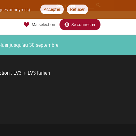
Accepter
Refuser
tiques anonymes).
Ma sélection
Se connecter
oluer jusqu’au 30 septembre
tion : LV3
LV3 Italien