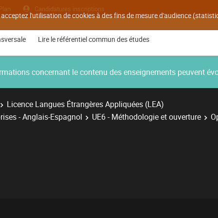
Plan
Candidatures inscriptions
 acceptez l'utilisation de cookies à des fins de mesure d'audience (statis
nsversale
Lire le référentiel commun des études
nformations concernant le contenu des enseignements peuvent év
Licence Langues Étrangères Appliquées (LEA)
rises - Anglais-Espagnol
UE6 - Méthodologie et ouverture
Op