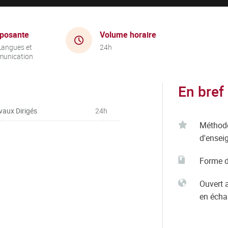
posante
Volume horaire
Langues et
24h
unication
En bref
vaux Dirigés
24h
Méthod
d'ensei
Forme d
Ouvert 
en éch