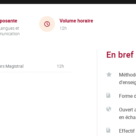
posante
Volume horaire
Langues et
12h
unication
En bref
rs Magistral
12h
Méthod
d'ensei
Forme d
Ouvert 
en éch
Effectif