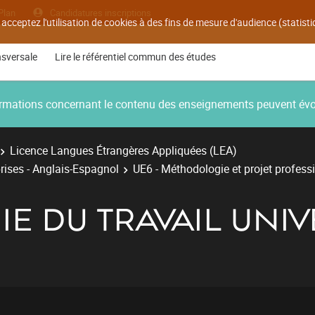
Plan
Candidatures inscriptions
 acceptez l'utilisation de cookies à des fins de mesure d'audience (statis
nsversale
Lire le référentiel commun des études
nformations concernant le contenu des enseignements peuvent év
Licence Langues Étrangères Appliquées (LEA)
rises - Anglais-Espagnol
UE6 - Méthodologie et projet profess
 DU TRAVAIL UNIV