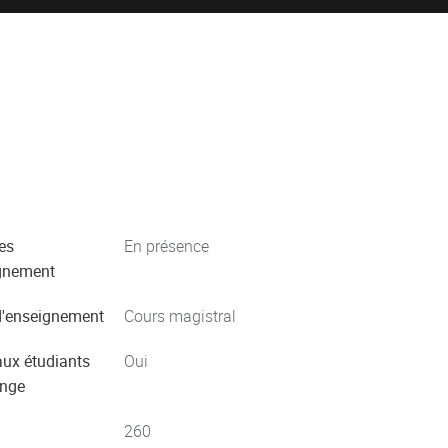
es
En présence
gnement
'enseignement
Cours magistral
aux étudiants
Oui
ange
260