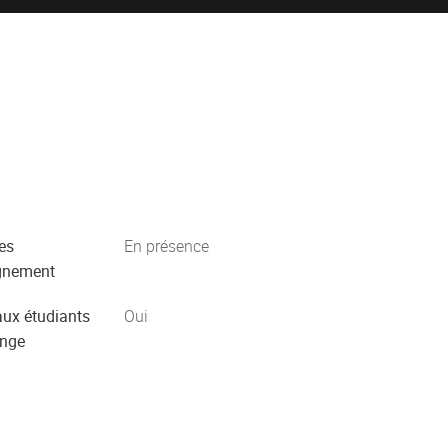
es
En présence
gnement
aux étudiants
Oui
ange