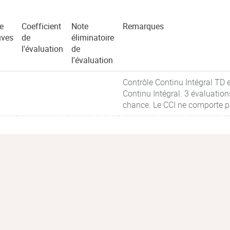
e
Coefficient
Note
Remarques
uves
de
éliminatoire
l'évaluation
de
l'évaluation
Contrôle Continu Intégral TD
Continu Intégral. 3 évaluati
chance. Le CCI ne comporte p