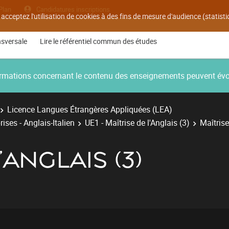
Plan
Candidatures inscriptions
 acceptez l'utilisation de cookies à des fins de mesure d'audience (statis
nsversale
Lire le référentiel commun des études
nformations concernant le contenu des enseignements peuvent év
Licence Langues Étrangères Appliquées (LEA)
ises - Anglais-Italien
UE1 - Maîtrise de l'Anglais (3)
Maîtrise
'ANGLAIS (3)