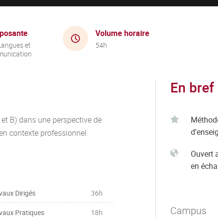
posante
Volume horaire
Langues et
54h
unication
En bref
 et B) dans une perspective de
Méthod
d'ensei
 en contexte professionnel
Ouvert 
en éch
vaux Dirigés
36h
Campus
vaux Pratiques
18h