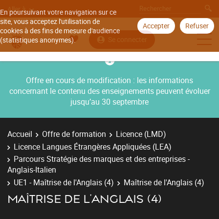
Aller à
En poursuivant votre navigation sur ce
site, vous acceptez l'utilisation de
Accepter
Refuser
cookies à des fins de mesure d'audience
Se connecter
(statistiques anonymes).
Offre en cours de modification : les informations
concernant le contenu des enseignements peuvent évoluer
jusqu’au 30 septembre
Accueil
Offre de formation
Licence (LMD)
Licence Langues Étrangères Appliquées (LEA)
Parcours Stratégie des marques et des entreprises -
Anglais-Italien
UE1 - Maîtrise de l'Anglais (4)
Maîtrise de l'Anglais (4)
MAÎTRISE DE L'ANGLAIS (4)