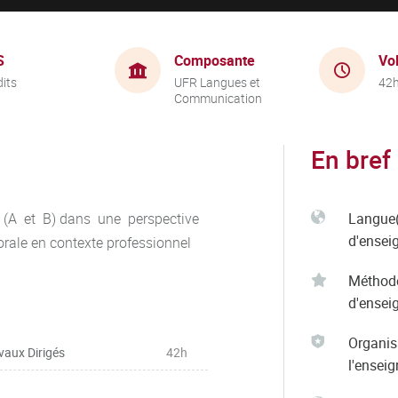
S
Composante
Vo
dits
UFR Langues et
42
Communication
En bref
 (A et B) dans une perspective
Langue(
d'ensei
rale en contexte professionnel
Méthod
d'ensei
Organis
vaux Dirigés
42h
l'ensei