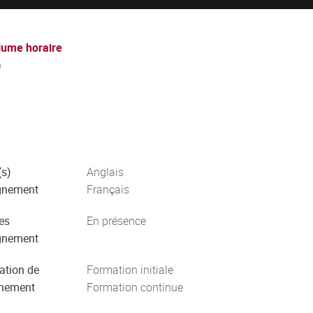
lume horaire
h
s)
Anglais
gnement
Français
es
En présence
gnement
ation de
Formation initiale
gnement
Formation continue