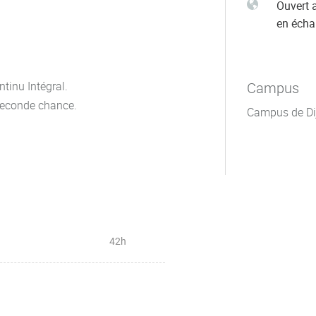
Ouvert 
en éch
tinu Intégral.
Campus
seconde chance.
Campus de Di
42h