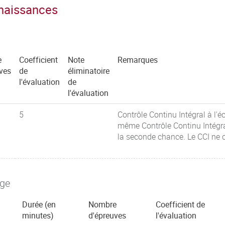
nnaissances
e
Coefficient
Note
Remarques
ves
de
éliminatoire
l'évaluation
de
l'évaluation
5
Contrôle Continu Intégral à l'é
même Contrôle Continu Intégr
la seconde chance. Le CCI ne 
age
Durée (en
Nombre
Coefficient de
minutes)
d'épreuves
l'évaluation