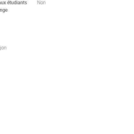
aux étudiants
Non
ange
jon