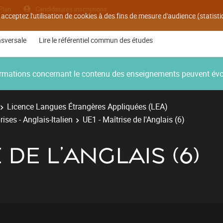
Plan
Candidatures inscriptions
 acceptez l'utilisation de cookies à des fins de mesure d'audience (statis
nsversale
Lire le référentiel commun des études
nformations concernant le contenu des enseignements peuvent év
Licence Langues Étrangères Appliquées (LEA)
ises - Anglais-Italien
UE1 - Maîtrise de l'Anglais (6)
E DE L'ANGLAIS (6)