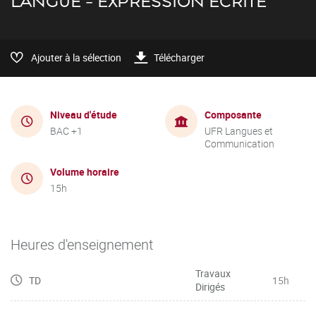
LANGUE - EXPRESSION ÉCRITE
Ajouter à la sélection
Télécharger
Niveau d'étude
Composante
BAC +1
UFR Langues et
Communication
Volume horaire
15h
Heures d'enseignement
Travaux
TD
15h
Dirigés