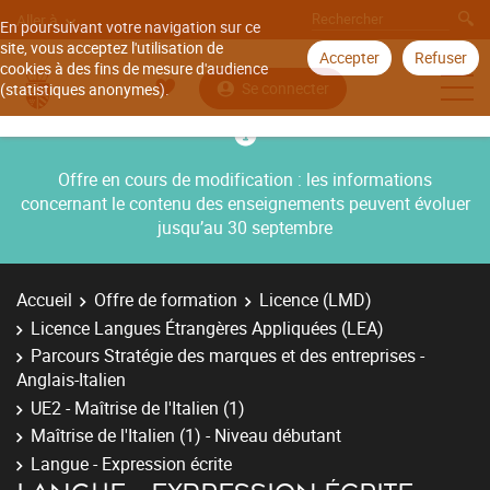
Aller à
En poursuivant votre navigation sur ce
site, vous acceptez l'utilisation de
Accepter
Refuser
cookies à des fins de mesure d'audience
Se connecter
(statistiques anonymes).
Offre en cours de modification : les informations
concernant le contenu des enseignements peuvent évoluer
jusqu’au 30 septembre
Accueil
Offre de formation
Licence (LMD)
Licence Langues Étrangères Appliquées (LEA)
Parcours Stratégie des marques et des entreprises -
Anglais-Italien
UE2 - Maîtrise de l'Italien (1)
Maîtrise de l'Italien (1) - Niveau débutant
Langue - Expression écrite