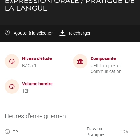
EXPRESSION ORALE / PRATIQUE DE
LA LANGUE
Ajouter à la sélection
Télécharger
Niveau d'étude
Composante
BAC +1
UFR Langues et
Communication
Volume horaire
12h
Heures d'enseignement
Travaux
TP
12h
Pratiques