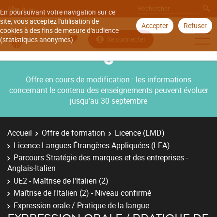
Aller à
En poursuivant votre navigation sur ce
site, vous acceptez l'utilisation de
Accepter
Refuser
cookies à des fins de mesure d'audience
Se connecter
(statistiques anonymes).
Offre en cours de modification : les informations
concernant le contenu des enseignements peuvent évoluer
jusqu’au 30 septembre
Accueil
Offre de formation
Licence (LMD)
Licence Langues Étrangères Appliquées (LEA)
Parcours Stratégie des marques et des entreprises -
Anglais-Italien
UE2 - Maîtrise de l'Italien (2)
Maîtrise de l'Italien (2) - Niveau confirmé
Expression orale / Pratique de la langue