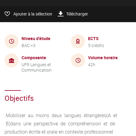
Ajouter à la sélection
Télécharger
Niveau d'étude
ECTS
BAC +3
5 crédits
Composante
Volume horaire
UFR Langues et
42h
Communication
Objectifs
Mobiliser au moins deux langues étrangères(A et
B)dans une perspective de compréhension et de
production écrite et orale en contexte professionnel