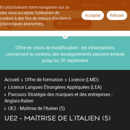
Aller à
En poursuivant votre navigation sur ce
site, vous acceptez l'utilisation de
Accepter
Refuser
cookies à des fins de mesure d'audience
Se connecter
(statistiques anonymes).
Offre en cours de modification : les informations
concernant le contenu des enseignements peuvent évoluer
jusqu’au 30 septembre
Accueil
Offre de formation
Licence (LMD)
Licence Langues Étrangères Appliquées (LEA)
Parcours Stratégie des marques et des entreprises -
Anglais-Italien
UE2 - Maîtrise de l'Italien (5)
UE2 - MAÎTRISE DE L'ITALIEN (5)