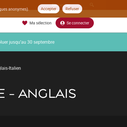
Accepter
Refuser
tiques anonymes).
Ma sélection
Se connecter
oluer jusqu’au 30 septembre
ais-Italien
E - ANGLAIS