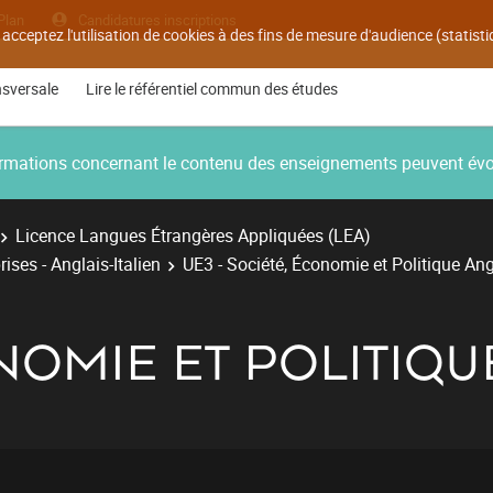
Plan
Candidatures inscriptions
 acceptez l'utilisation de cookies à des fins de mesure d'audience (statis
nsversale
Lire le référentiel commun des études
nformations concernant le contenu des enseignements peuvent év
Licence Langues Étrangères Appliquées (LEA)
ises - Anglais-Italien
UE3 - Société, Économie et Politique Angl
NOMIE ET POLITIQU