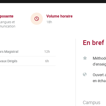
posante
Volume horaire
Langues et
18h
unication
En bref
rs Magistral
12h
Méthod
vaux Dirigés
6h
d'ensei
Ouvert 
en éch
Campus