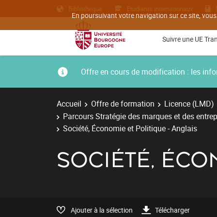
Bibliothèque
Etudiants internationaux
En poursuivant votre navigation sur ce site, vous
Suivre une UE Tra
Offre en cours de modification : les i
Accueil
Offre de formation
Licence (LMD)
Parcours Stratégie des marques et des entrepr
Société, Économie et Politique - Anglais
SOCIÉTÉ, ÉCO
Ajouter à la sélection
Télécharger