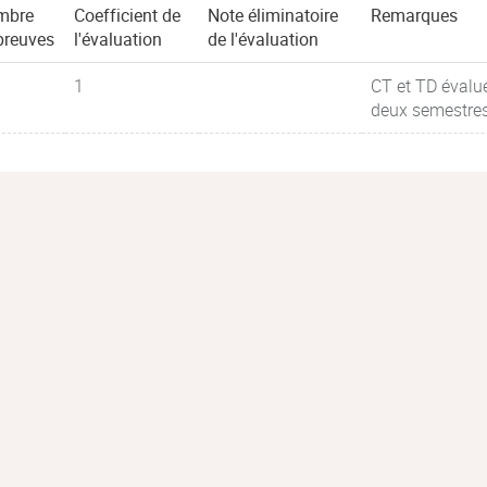
mbre
Coefficient de
Note éliminatoire
Remarques
preuves
l'évaluation
de l'évaluation
1
CT et TD éval
deux semestres 