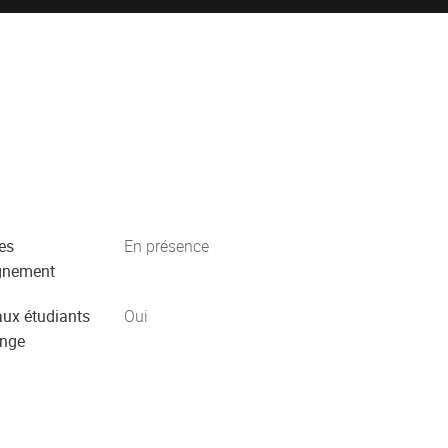
es
En présence
gnement
aux étudiants
Oui
ange