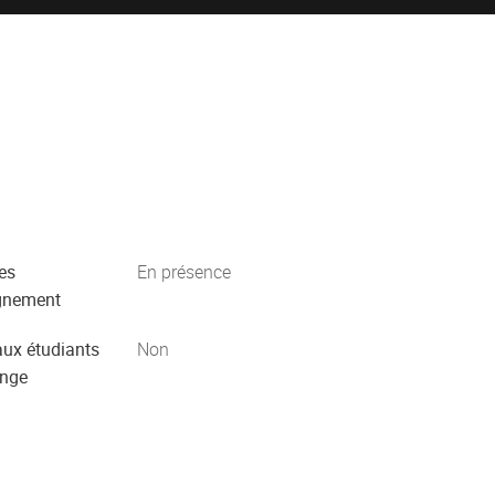
es
En présence
gnement
aux étudiants
Non
ange