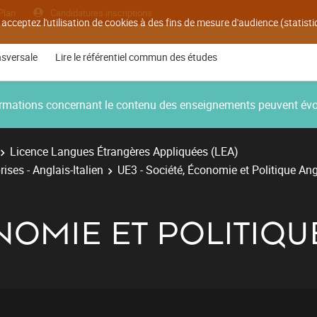
Plan
Candidatures inscriptions
 acceptez l'utilisation de cookies à des fins de mesure d'audience (statis
nsversale
Lire le référentiel commun des études
nformations concernant le contenu des enseignements peuvent év
Licence Langues Étrangères Appliquées (LEA)
ises - Anglais-Italien
UE3 - Société, Économie et Politique Angl
OMIE ET POLITIQUE