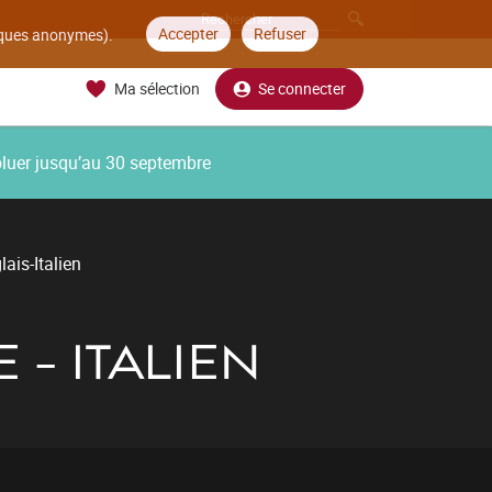
Accepter
Refuser
tiques anonymes).
Ma sélection
Se connecter
oluer jusqu’au 30 septembre
ais-Italien
 - ITALIEN