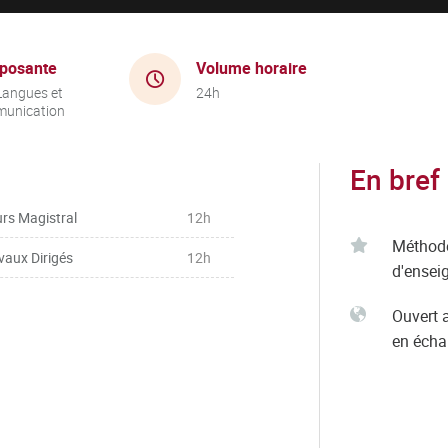
posante
Volume horaire
Langues et
24h
unication
En bref
rs Magistral
12h
Méthod
vaux Dirigés
12h
d'ensei
Ouvert 
en éch