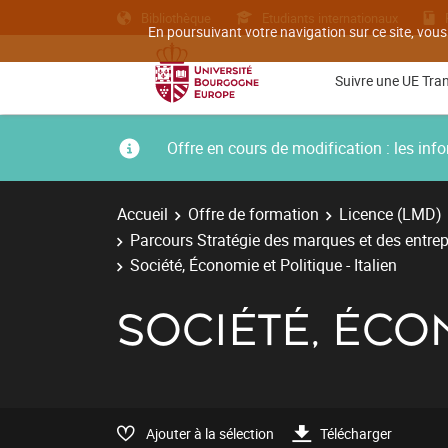
Bibliothèque
Etudiants internationaux
En poursuivant votre navigation sur ce site, vous
Suivre une UE Tra
Offre en cours de modification : les i
Accueil
Offre de formation
Licence (LMD)
Parcours Stratégie des marques et des entrepr
Société, Économie et Politique - Italien
SOCIÉTÉ, ÉCON
Ajouter à la sélection
Télécharger