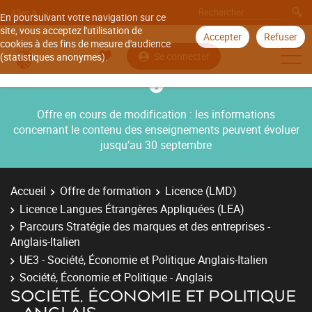
Aller à
En poursuivant votre navigation sur ce
site, vous acceptez l'utilisation de
Accepter
Refuser
cookies à des fins de mesure d'audience
Se connecter
(statistiques anonymes).
Offre en cours de modification : les informations
concernant le contenu des enseignements peuvent évoluer
jusqu’au 30 septembre
Accueil
Offre de formation
Licence (LMD)
Licence Langues Étrangères Appliquées (LEA)
Parcours Stratégie des marques et des entreprises -
Anglais-Italien
UE3 - Société, Économie et Politique Anglais-Italien
Société, Économie et Politique - Anglais
SOCIÉTÉ, ÉCONOMIE ET POLITIQUE