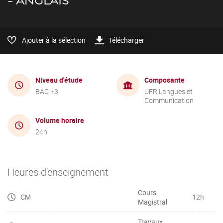
- ANGLAIS
Ajouter à la sélection
Télécharger
Niveau d'étude
Composante
BAC +3
UFR Langues et
Communication
Volume horaire
24h
Heures d'enseignement
Cours
CM
12h
Magistral
Travaux