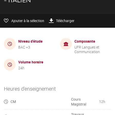
- ITALIEN
Ajouter à la sélection
Télécharger
Niveau d'étude
Composante
BAC +3
UFR Langues et
Communication
Volume horaire
24h
Heures d'enseignement
Cours
CM
12h
Magistral
Travaux