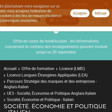
Aller à
En poursuivant votre navigation sur ce
site, vous acceptez l'utilisation de
Accepter
Refuser
cookies à des fins de mesure d'audience
Se connecter
(statistiques anonymes).
Offre en cours de modification : les informations
concernant le contenu des enseignements peuvent évoluer
jusqu’au 30 septembre
Accueil
Offre de formation
Licence (LMD)
Licence Langues Étrangères Appliquées (LEA)
Parcours Stratégie des marques et des entreprises -
Anglais-Italien
UE3 - Société, Économie et Politique Anglais-Italien
Société, Économie et Politique - Italien
SOCIÉTÉ, ÉCONOMIE ET POLITIQUE