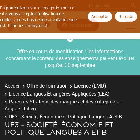
Aller à
En poursuivant votre navigation sur ce
site, vous acceptez l'utilisation de
Accepter
Refuser
cookies à des fins de mesure d'audience
Se connecter
(statistiques anonymes).
Offre en cours de modification : les informations
concernant le contenu des enseignements peuvent évoluer
jusqu’au 30 septembre
Accueil
Offre de formation
Licence (LMD)
Licence Langues Étrangères Appliquées (LEA)
Parcours Stratégie des marques et des entreprises -
Anglais-Italien
UE3 - Société, Économie et Politique Langues A et B
UE3 - SOCIÉTÉ, ÉCONOMIE ET
POLITIQUE LANGUES A ET B