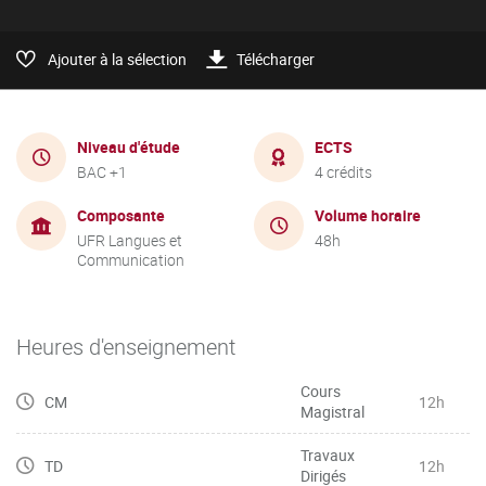
Ajouter à la sélection
Télécharger
Niveau d'étude
ECTS
BAC +1
4 crédits
Composante
Volume horaire
UFR Langues et
48h
Communication
Heures d'enseignement
Cours
CM
12h
Magistral
Travaux
TD
12h
Dirigés