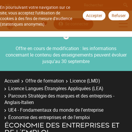
Aller à
En poursuivant votre navigation sur ce
site, vous acceptez l'utilisation de
Accepter
Refuser
cookies à des fins de mesure d'audience
Se connecter
(statistiques anonymes).
Offre en cours de modification : les informations
concernant le contenu des enseignements peuvent évoluer
jusqu’au 30 septembre
Accueil
Offre de formation
Licence (LMD)
Licence Langues Étrangères Appliquées (LEA)
Parcours Stratégie des marques et des entreprises -
Anglais-Italien
UE4 - Fondamentaux du monde de l'entreprise
Économie des entreprises et de l'emploi
ÉCONOMIE DES ENTREPRISES ET