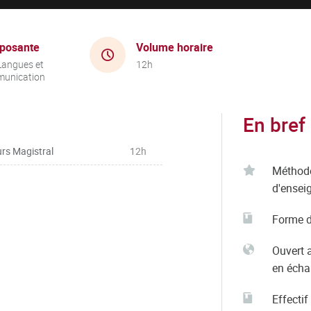
posante
Volume horaire
Langues et
12h
unication
En bref
rs Magistral
12h
Méthod
d'ensei
Forme d
Ouvert 
en éch
Effectif