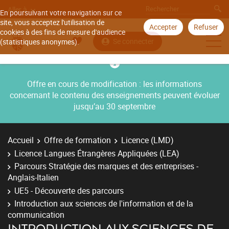
Aller à
En poursuivant votre navigation sur ce
site, vous acceptez l'utilisation de
Accepter
Refuser
cookies à des fins de mesure d'audience
Se connecter
(statistiques anonymes).
Offre en cours de modification : les informations
concernant le contenu des enseignements peuvent évoluer
jusqu’au 30 septembre
Accueil
Offre de formation
Licence (LMD)
Licence Langues Étrangères Appliquées (LEA)
Parcours Stratégie des marques et des entreprises -
Anglais-Italien
UE5 - Découverte des parcours
Introduction aux sciences de l'information et de la
communication
INTRODUCTION AUX SCIENCES DE