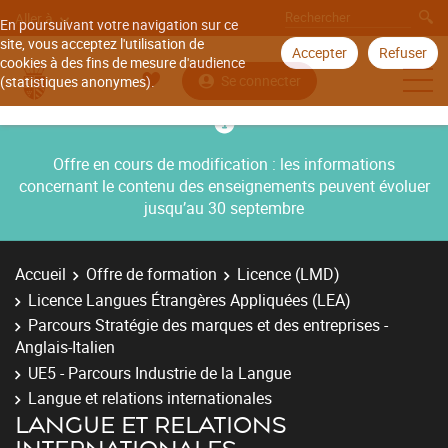
Aller à
En poursuivant votre navigation sur ce
site, vous acceptez l'utilisation de
Accepter
Refuser
cookies à des fins de mesure d'audience
Se connecter
(statistiques anonymes).
Offre en cours de modification : les informations
concernant le contenu des enseignements peuvent évoluer
jusqu’au 30 septembre
Accueil
Offre de formation
Licence (LMD)
Licence Langues Étrangères Appliquées (LEA)
Parcours Stratégie des marques et des entreprises -
Anglais-Italien
UE5 - Parcours Industrie de la Langue
Langue et relations internationales
LANGUE ET RELATIONS