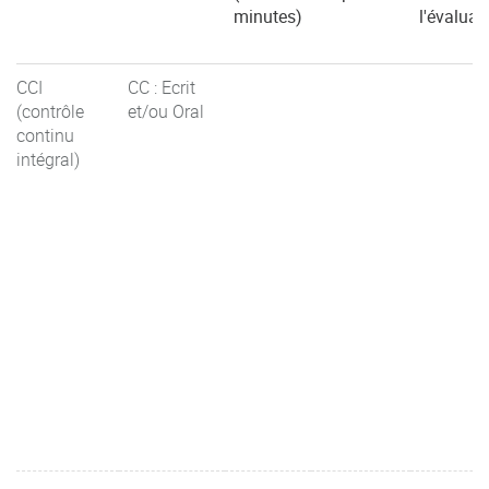
minutes)
l'évaluat
CCI
CC : Ecrit
(contrôle
et/ou Oral
continu
intégral)