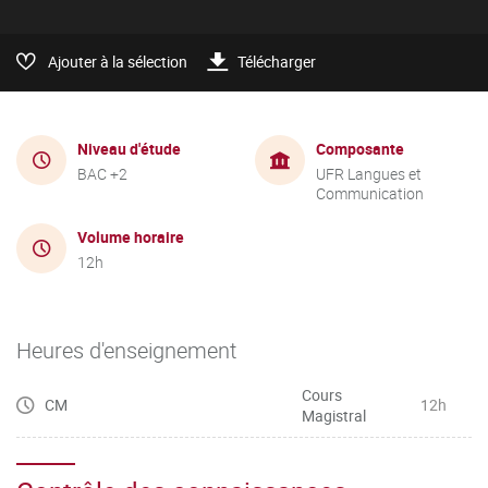
Ajouter à la sélection
Télécharger
Niveau d'étude
Composante
BAC +2
UFR Langues et
Communication
Volume horaire
12h
Heures d'enseignement
Cours
CM
12h
Magistral