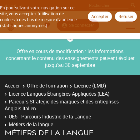
Aller à
En poursuivant votre navigation sur ce
site, vous acceptez l'utilisation de
Accepter
Refuser
cookies à des fins de mesure d'audience
Se connecter
(statistiques anonymes).
Offre en cours de modification : les informations
concernant le contenu des enseignements peuvent évoluer
jusqu’au 30 septembre
Accueil
Offre de formation
Licence (LMD)
Licence Langues Étrangères Appliquées (LEA)
Parcours Stratégie des marques et des entreprises -
Anglais-Italien
UE5 - Parcours Industrie de la Langue
Métiers de la langue
MÉTIERS DE LA LANGUE