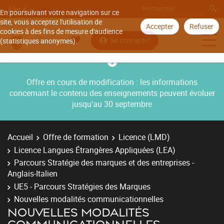
Aller à
En poursuivant votre navigation sur ce
site, vous acceptez l'utilisation de
Accepter
Refuser
cookies à des fins de mesure d'audience
Se connecter
(statistiques anonymes).
Offre en cours de modification : les informations
concernant le contenu des enseignements peuvent évoluer
jusqu’au 30 septembre
Accueil
Offre de formation
Licence (LMD)
Licence Langues Étrangères Appliquées (LEA)
Parcours Stratégie des marques et des entreprises -
Anglais-Italien
UE5 - Parcours Stratégies des Marques
Nouvelles modalités communicationnelles
NOUVELLES MODALITÉS