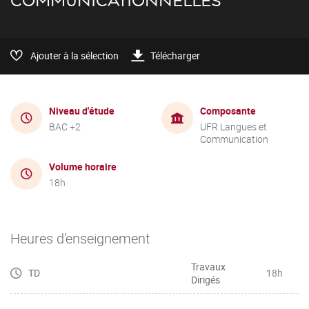
COMMUNICATIONNELLES
Ajouter à la sélection
Télécharger
Niveau d'étude
Composante
BAC +2
UFR Langues et
Communication
Volume horaire
18h
Heures d'enseignement
Travaux
TD
18h
Dirigés