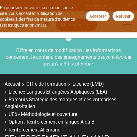
Aller à
En poursuivant votre navigation sur ce
site, vous acceptez l'utilisation de
Accepter
Refuser
cookies à des fins de mesure d'audience
Se connecter
(statistiques anonymes).
Offre en cours de modification : les informations
concernant le contenu des enseignements peuvent évoluer
jusqu’au 30 septembre
Accueil
Offre de formation
Licence (LMD)
Licence Langues Étrangères Appliquées (LEA)
Parcours Stratégie des marques et des entreprises -
Anglais-Italien
UE6 - Méthodologie et ouverture
Option : Renforcement en langue A ou B
Renforcement Allemand