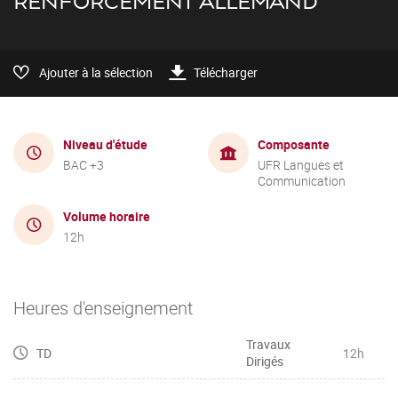
RENFORCEMENT ALLEMAND
Ajouter à la sélection
Télécharger
Niveau d'étude
Composante
BAC +3
UFR Langues et
Communication
Volume horaire
12h
Heures d'enseignement
Travaux
TD
12h
Dirigés