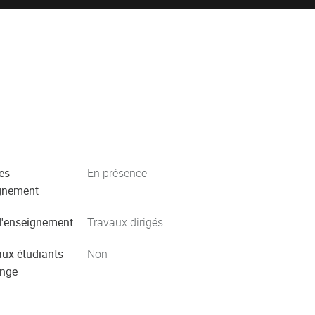
es
En présence
gnement
'enseignement
Travaux dirigés
aux étudiants
Non
ange