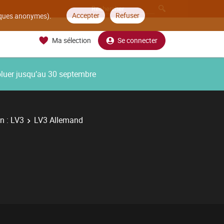
Accepter
Refuser
tiques anonymes).
Ma sélection
Se connecter
oluer jusqu’au 30 septembre
n : LV3
LV3 Allemand