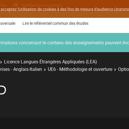
Plan
Candidatures inscriptions
 acceptez l'utilisation de cookies à des fins de mesure d'audience (statis
nsversale
Lire le référentiel commun des études
nformations concernant le contenu des enseignements peuvent év
Licence Langues Étrangères Appliquées (LEA)
ises - Anglais-Italien
UE6 - Méthodologie et ouverture
Optio
D