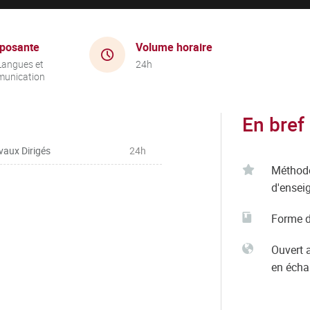
posante
Volume horaire
Langues et
24h
unication
En bref
vaux Dirigés
24h
Méthod
d'ensei
Forme d
Ouvert 
en éch