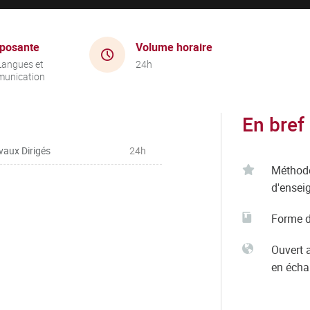
posante
Volume horaire
Langues et
24h
unication
En bref
vaux Dirigés
24h
Méthod
d'ensei
Forme d
Ouvert 
en éch