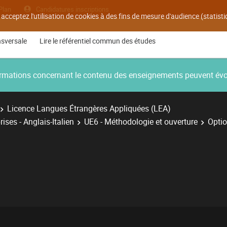
Plan
Candidatures inscriptions
 acceptez l'utilisation de cookies à des fins de mesure d'audience (statis
nsversale
Lire le référentiel commun des études
nformations concernant le contenu des enseignements peuvent év
Licence Langues Étrangères Appliquées (LEA)
ises - Anglais-Italien
UE6 - Méthodologie et ouverture
Optio