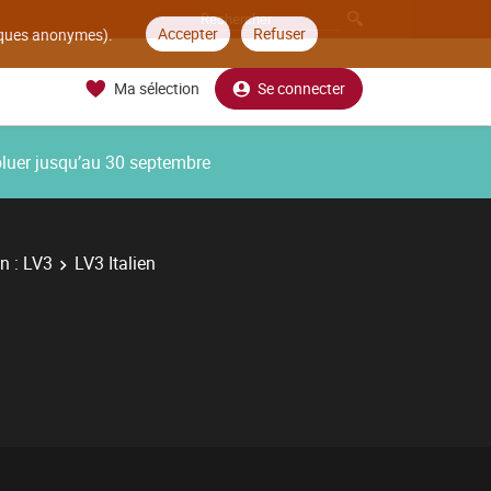
Accepter
Refuser
tiques anonymes).
Ma sélection
Se connecter
oluer jusqu’au 30 septembre
n : LV3
LV3 Italien