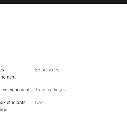
es
En présence
gnement
'enseignement
Travaux dirigés
aux étudiants
Non
ange