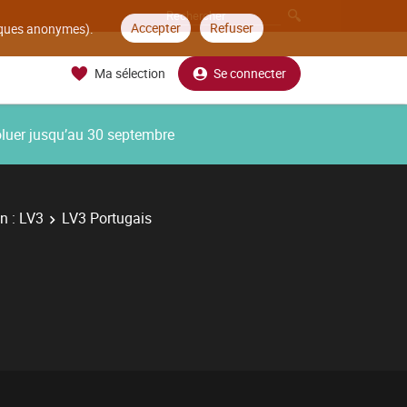
Accepter
Refuser
tiques anonymes).
Ma sélection
Se connecter
oluer jusqu’au 30 septembre
n : LV3
LV3 Portugais