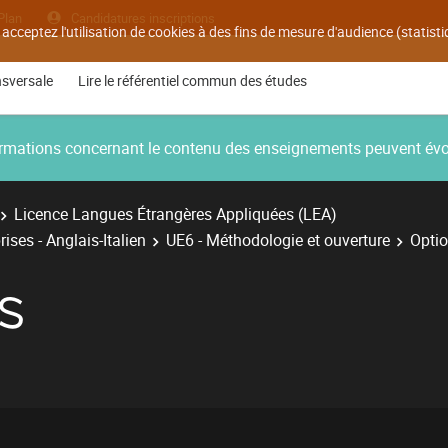
Plan
Candidatures inscriptions
 acceptez l'utilisation de cookies à des fins de mesure d'audience (statis
nsversale
Lire le référentiel commun des études
nformations concernant le contenu des enseignements peuvent év
Licence Langues Étrangères Appliquées (LEA)
ises - Anglais-Italien
UE6 - Méthodologie et ouverture
Optio
S