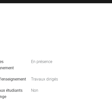
es
En présence
gnement
'enseignement
Travaux dirigés
aux étudiants
Non
ange