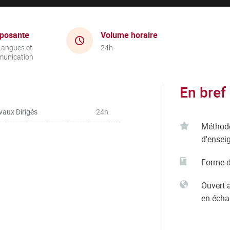
posante
Volume horaire
Langues et
24h
unication
En bref
vaux Dirigés
24h
Méthod
d'ensei
Forme d
Ouvert 
en éch