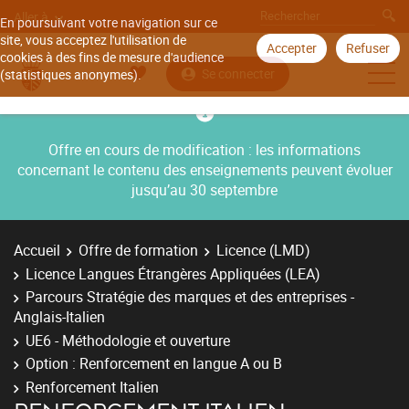
Aller à
En poursuivant votre navigation sur ce
site, vous acceptez l'utilisation de
Accepter
Refuser
cookies à des fins de mesure d'audience
Se connecter
(statistiques anonymes).
Offre en cours de modification : les informations
concernant le contenu des enseignements peuvent évoluer
jusqu’au 30 septembre
Accueil
Offre de formation
Licence (LMD)
Licence Langues Étrangères Appliquées (LEA)
Parcours Stratégie des marques et des entreprises -
Anglais-Italien
UE6 - Méthodologie et ouverture
Option : Renforcement en langue A ou B
Renforcement Italien