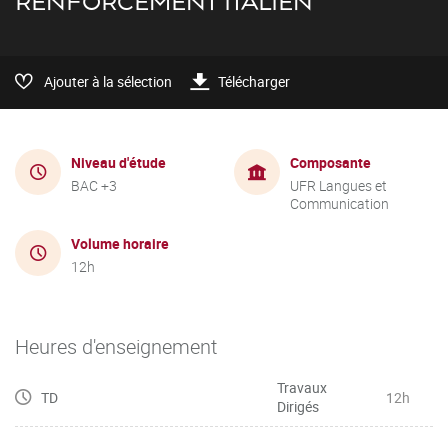
RENFORCEMENT ITALIEN
Ajouter à la sélection
Télécharger
Niveau d'étude
Composante
BAC +3
UFR Langues et
Communication
Volume horaire
12h
Heures d'enseignement
Travaux
TD
12h
Dirigés