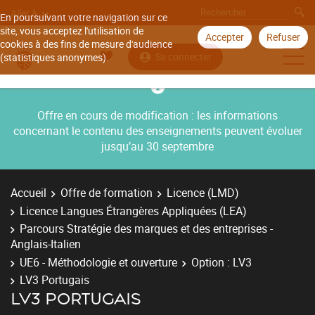
Aller à
En poursuivant votre navigation sur ce
site, vous acceptez l'utilisation de
Accepter
Refuser
cookies à des fins de mesure d'audience
Se connecter
(statistiques anonymes).
Offre en cours de modification : les informations
concernant le contenu des enseignements peuvent évoluer
jusqu’au 30 septembre
Accueil
Offre de formation
Licence (LMD)
Licence Langues Étrangères Appliquées (LEA)
Parcours Stratégie des marques et des entreprises -
Anglais-Italien
UE6 - Méthodologie et ouverture
Option : LV3
LV3 Portugais
LV3 PORTUGAIS