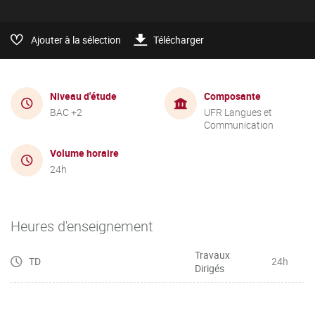
Ajouter à la sélection
Télécharger
Niveau d'étude
Composante
BAC +2
UFR Langues et
Communication
Volume horaire
24h
Heures d'enseignement
Travaux
TD
24h
Dirigés