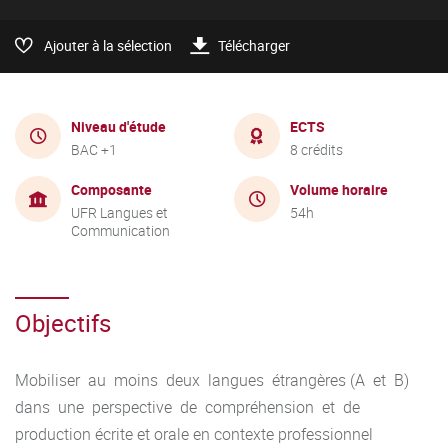
Ajouter à la sélection
Télécharger
Niveau d'étude
ECTS
BAC +1
8 crédits
Composante
Volume horaire
UFR Langues et
54h
Communication
Objectifs
Mobiliser au moins deux langues étrangères (A et B)
dans une perspective de compréhension et de
production écrite et orale en contexte professionnel