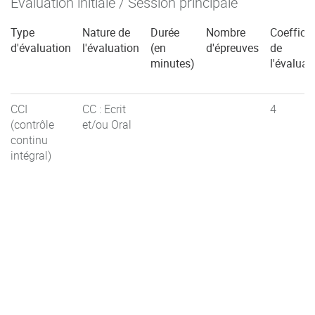
Évaluation initiale / Session principale
Type
Nature de
Durée
Nombre
Coefficie
d'évaluation
l'évaluation
(en
d'épreuves
de
minutes)
l'évaluat
CCI
CC : Ecrit
4
(contrôle
et/ou Oral
continu
intégral)