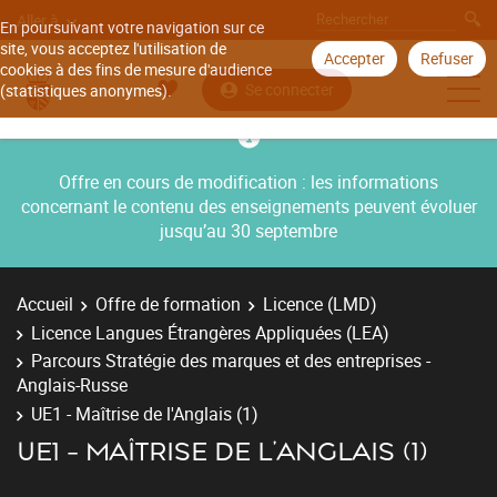
Aller à
En poursuivant votre navigation sur ce
site, vous acceptez l'utilisation de
Accepter
Refuser
cookies à des fins de mesure d'audience
Se connecter
(statistiques anonymes).
Offre en cours de modification : les informations
concernant le contenu des enseignements peuvent évoluer
jusqu’au 30 septembre
Accueil
Offre de formation
Licence (LMD)
Licence Langues Étrangères Appliquées (LEA)
Parcours Stratégie des marques et des entreprises -
Anglais-Russe
UE1 - Maîtrise de l'Anglais (1)
UE1 - MAÎTRISE DE L'ANGLAIS (1)