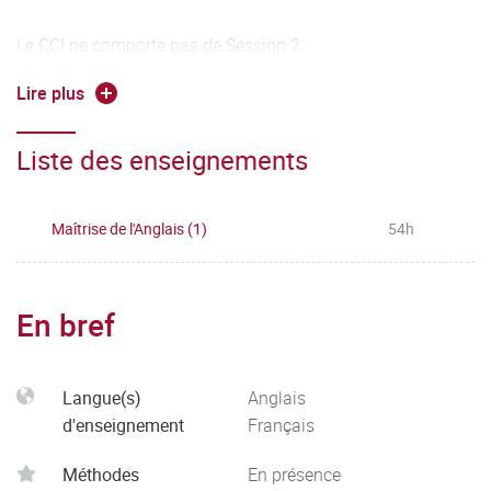
Le CCI ne comporte pas de Session 2.
Lire plus
Deux TD constituent principalement l'UE1. La moyenne de
l'UE1 est calculée à partir de la moyenne de chaque TD.
Liste des enseignements
Une modulation de la moyenne est effectuée pour tenir
compte de la participation et la performance en TP
d'expression orale.
Maîtrise de l'Anglais (1)
54h
En bref
Langue(s)
Anglais
d'enseignement
Français
Méthodes
En présence