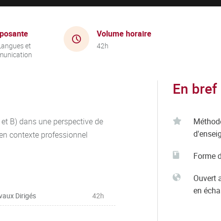
posante
Volume horaire
Langues et
42h
unication
En bref
 et B) dans une perspective de
Méthod
d'ensei
 en contexte professionnel
Forme d
Ouvert 
en éch
vaux Dirigés
42h