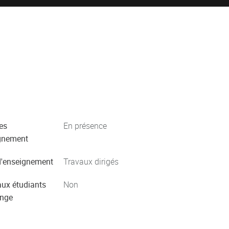
es
En présence
gnement
'enseignement
Travaux dirigés
aux étudiants
Non
ange